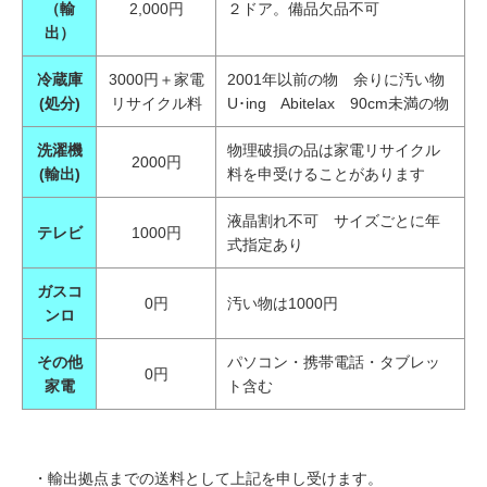
（輸
2,000円
２ドア。備品欠品不可
出）
冷蔵庫
3000円＋家電
2001年以前の物 余りに汚い物
(処分)
リサイクル料
U･ing Abitelax 90cm未満の物
洗濯機
物理破損の品は家電リサイクル
2000円
(輸出)
料を申受けることがあります
液晶割れ不可 サイズごとに年
テレビ
1000円
式指定あり
ガスコ
0円
汚い物は1000円
ンロ
その他
パソコン・携帯電話・タブレッ
0円
家電
ト含む
・輸出拠点までの送料として上記を申し受けます。